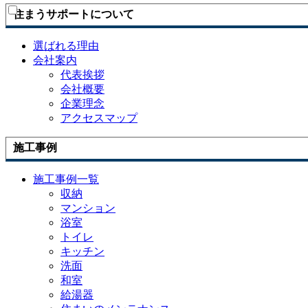
住まうサポートについて
選ばれる理由
会社案内
代表挨拶
会社概要
企業理念
アクセスマップ
施工事例
施工事例一覧
収納
マンション
浴室
トイレ
キッチン
洗面
和室
給湯器