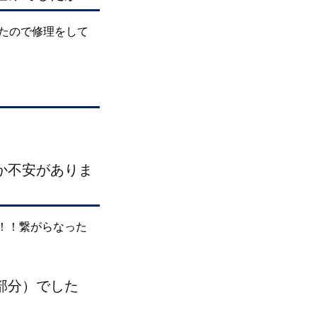
たので修理をして
か不安がありま
！！繋がらなった
部分）でした