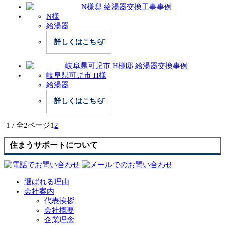
N様
給湯器
詳しくはこちら
岐阜県可児市 H様
給湯器
詳しくはこちら
1 / 全2ページ
1
2
住まうサポートについて
選ばれる理由
会社案内
代表挨拶
会社概要
企業理念